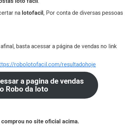
stas loto facil
.
acertar na
lotofacil
, Por conta de diversas pessoas
, afinal, basta acessar a página de vendas no link
ttps://robolotofacil.com/resultadohoje
cessar a pagina de vendas
do Robo da loto
 comprou no site oficial acima.