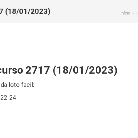
17 (18/01/2023)
Você e
Início
ncurso 2717 (18/01/2023)
a loto facil:
-22-24