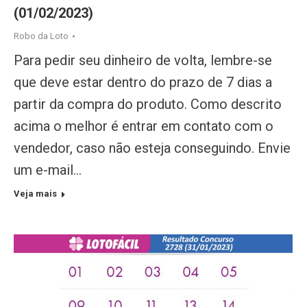
(01/02/2023)
Robo da Loto
Para pedir seu dinheiro de volta, lembre-se
que deve estar dentro do prazo de 7 dias a
partir da compra do produto. Como descrito
acima o melhor é entrar em contato com o
vendedor, caso não esteja conseguindo. Envie
um e-mail…
Veja mais