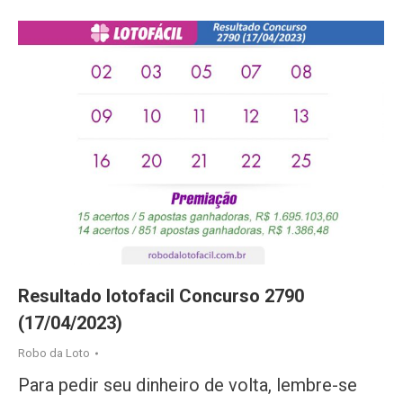
Resultado lotofacil Concurso 2790
(17/04/2023)
Robo da Loto
Para pedir seu dinheiro de volta, lembre-se