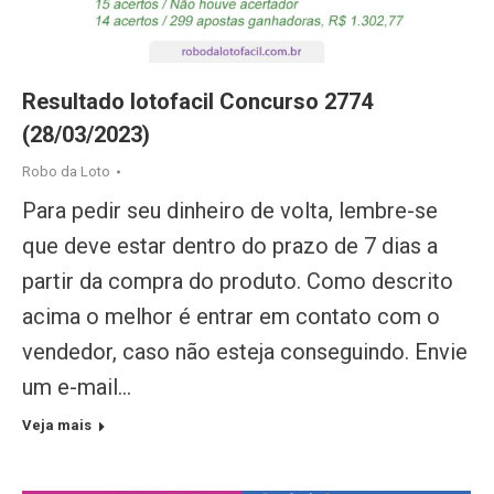
Resultado lotofacil Concurso 2774
(28/03/2023)
Robo da Loto
Para pedir seu dinheiro de volta, lembre-se
que deve estar dentro do prazo de 7 dias a
partir da compra do produto. Como descrito
acima o melhor é entrar em contato com o
vendedor, caso não esteja conseguindo. Envie
um e-mail…
Veja mais