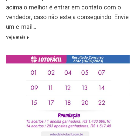
acima o melhor é entrar em contato com o
vendedor, caso não esteja conseguindo. Envie
um e-mail…
Veja mais