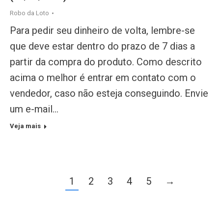
Robo da Loto
Para pedir seu dinheiro de volta, lembre-se
que deve estar dentro do prazo de 7 dias a
partir da compra do produto. Como descrito
acima o melhor é entrar em contato com o
vendedor, caso não esteja conseguindo. Envie
um e-mail…
Veja mais
1
2
3
4
5
→