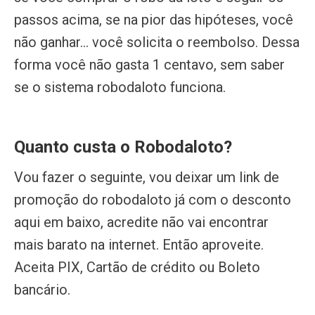
passos acima, se na pior das hipóteses, você
não ganhar… você solicita o reembolso. Dessa
forma você não gasta 1 centavo, sem saber
se o sistema robodaloto funciona.
Quanto custa o Robodaloto?
Vou fazer o seguinte, vou deixar um link de
promoção do robodaloto já com o desconto
aqui em baixo, acredite não vai encontrar
mais barato na internet. Então aproveite.
Aceita PIX, Cartão de crédito ou Boleto
bancário.