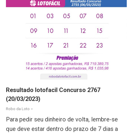
Resultado lotofacil Concurso 2767
(20/03/2023)
Robo da Loto
Para pedir seu dinheiro de volta, lembre-se
que deve estar dentro do prazo de 7 dias a