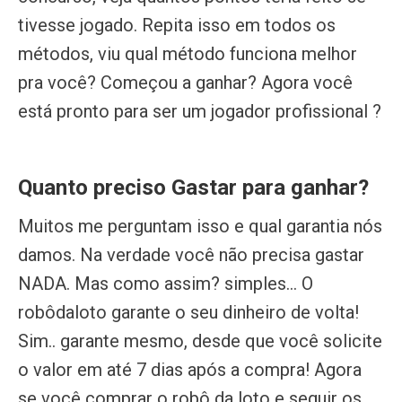
tivesse jogado. Repita isso em todos os
métodos, viu qual método funciona melhor
pra você? Começou a ganhar? Agora você
está pronto para ser um jogador profissional ?
Quanto preciso Gastar para ganhar?
Muitos me perguntam isso e qual garantia nós
damos. Na verdade você não precisa gastar
NADA. Mas como assim? simples… O
robôdaloto garante o seu dinheiro de volta!
Sim.. garante mesmo, desde que você solicite
o valor em até 7 dias após a compra! Agora
se você comprar o robô da loto e seguir os