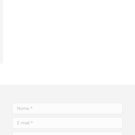
Nome *
E-mail *