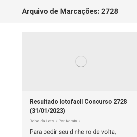
Arquivo de Marcações:
2728
Resultado lotofacil Concurso 2728
(31/01/2023)
Robo da Loto
Por
Admin
Para pedir seu dinheiro de volta,