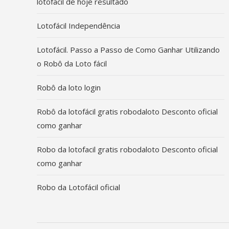
lotofacil de hoje resultado
Lotofácil Independência
Lotofácil. Passo a Passo de Como Ganhar Utilizando
o Robô da Loto fácil
Robô da loto login
Robô da lotofácil gratis robodaloto Desconto oficial
como ganhar
Robo da lotofacil gratis robodaloto Desconto oficial
como ganhar
Robo da Lotofácil oficial