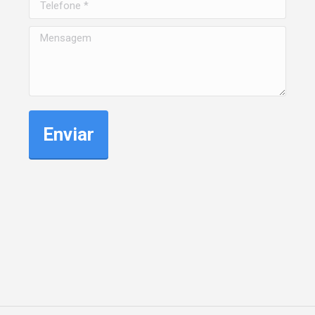
Telefone *
Mensagem
Enviar