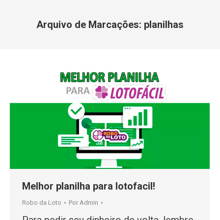
Arquivo de Marcações:
planilhas
Você está aqui:
Melhor planilha para lotofacil!
Robo da Loto
Por
Admin
Para pedir seu dinheiro de volta, lembre-