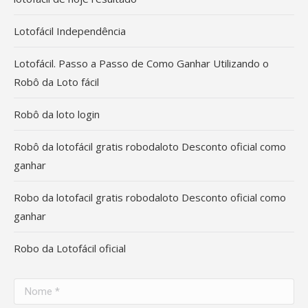
Lotofácil Independência
Lotofácil. Passo a Passo de Como Ganhar Utilizando o
Robô da Loto fácil
Robô da loto login
Robô da lotofácil gratis robodaloto Desconto oficial como
ganhar
Robo da lotofacil gratis robodaloto Desconto oficial como
ganhar
Robo da Lotofácil oficial
Nome *