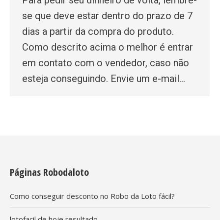
se que deve estar dentro do prazo de 7
dias a partir da compra do produto.
Como descrito acima o melhor é entrar
em contato com o vendedor, caso não
esteja conseguindo. Envie um e-mail…
Páginas Robodaloto
Como conseguir desconto no Robo da Loto fácil?
lotofacil de hoje resultado