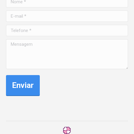
E-mail *
Telefone *
Mensagem
Enviar